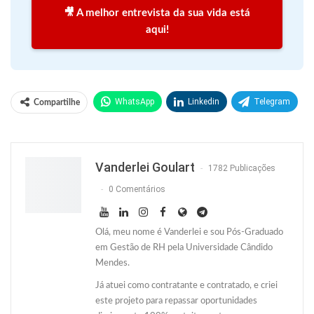
🎥 A melhor entrevista da sua vida está
aqui!
WhatsApp
Linkedin
Telegram
Compartilhe
Facebook
Facebook Messenger
Twitter
O email
Vanderlei Goulart
1782 Publicações
0 Comentários
Olá, meu nome é Vanderlei e sou Pós-Graduado
em Gestão de RH pela Universidade Cândido
Mendes.
Já atuei como contratante e contratado, e criei
este projeto para repassar oportunidades