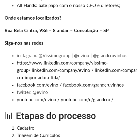
All Hands: bate papo com o nosso CEO e diretores;
Onde estamos localizados?
Rua Bela Cintra, 986 – 8 andar – Consolação – SP
Siga-nos nas redes:
instagram: @Vissimogroup | @evino | @grandcruvinhos
https://www.linkedin.com/company/vissimo-
group/
linkedin.com/company/evino
/
linkedin.com/compan
cru-importadora-ltda/
facebook.com/evino
/
facebook.com/grandcruvinhos
twitter: @evino
youtube.com/evino
/
youtube.com/c/grandcru
/
📊 Etapas do processo
Cadastro
Triagem de Currículos