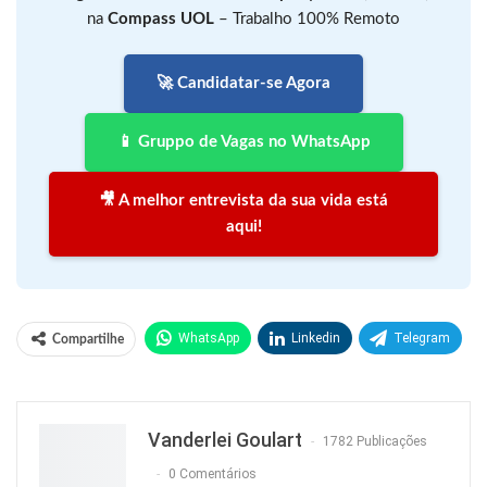
na
Compass UOL
– Trabalho 100% Remoto
🚀 Candidatar-se Agora
📱 Gruppo de Vagas no WhatsApp
🎥 A melhor entrevista da sua vida está
aqui!
WhatsApp
Linkedin
Telegram
Compartilhe
Facebook
Facebook Messenger
Twitter
O email
Vanderlei Goulart
1782 Publicações
0 Comentários