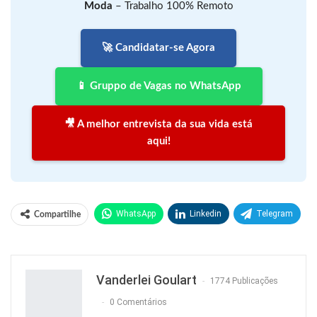
Moda
– Trabalho 100% Remoto
🚀 Candidatar-se Agora
📱 Gruppo de Vagas no WhatsApp
🎥 A melhor entrevista da sua vida está
aqui!
WhatsApp
Linkedin
Telegram
Compartilhe
Facebook
Facebook Messenger
Twitter
O email
Vanderlei Goulart
1774 Publicações
0 Comentários