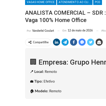
VAGAS HOME OFFICE
ATENDIMENTO AO CLIENTE
PCD
ANALISTA COMERCIAL – SDR : G
Vaga 100% Home Office
Em
12 de maio de 2026
Atu
Por
Vanderlei Goulart
Compartilhe
🏢 Empresa: Grupo Henr
📍 Local:
Remoto
💼 Tipo:
Efetivo
🏠 Modelo:
Remoto