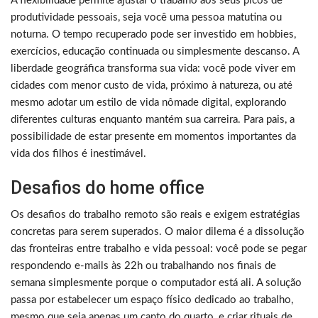
A flexibilidade permite ajustar o trabalho aos seus picos de
produtividade pessoais, seja você uma pessoa matutina ou
noturna. O tempo recuperado pode ser investido em hobbies,
exercícios, educação continuada ou simplesmente descanso. A
liberdade geográfica transforma sua vida: você pode viver em
cidades com menor custo de vida, próximo à natureza, ou até
mesmo adotar um estilo de vida nômade digital, explorando
diferentes culturas enquanto mantém sua carreira. Para pais, a
possibilidade de estar presente em momentos importantes da
vida dos filhos é inestimável.
Desafios do home office
Os desafios do trabalho remoto são reais e exigem estratégias
concretas para serem superados. O maior dilema é a dissolução
das fronteiras entre trabalho e vida pessoal: você pode se pegar
respondendo e-mails às 22h ou trabalhando nos finais de
semana simplesmente porque o computador está ali. A solução
passa por estabelecer um espaço físico dedicado ao trabalho,
mesmo que seja apenas um canto do quarto, e criar rituais de