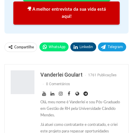
🎥 A melhor entrevista da sua vida está
aqui!
WhatsApp
Linkedin
Telegram
Compartilhe
Facebook
Facebook Messenger
Twitter
O email
Vanderlei Goulart
1761 Publicações
0 Comentários
Olá, meu nome é Vanderlei e sou Pós-Graduado
em Gestão de RH pela Universidade Cândido
Mendes.
Já atuei como contratante e contratado, e criei
este projeto para repassar oportunidades