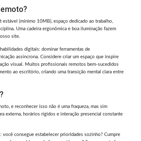
 remoto?
et estável (mínimo 10MB), espaço dedicado ao trabalho,
iplina. Uma cadeira ergonômica e boa iluminação fazem
sso site.
m habilidades digitais: dominar ferramentas de
nicação assíncrona. Considere criar um espaço que inspire
ização visual. Muitos profissionais remotos bem-sucedidos
ento ao escritório, criando uma transição mental clara entre
?
oto, e reconhecer isso não é uma fraqueza, mas sim
 externa, horários rígidos e interação presencial constante
rico: você consegue estabelecer prioridades sozinho? Cumpre