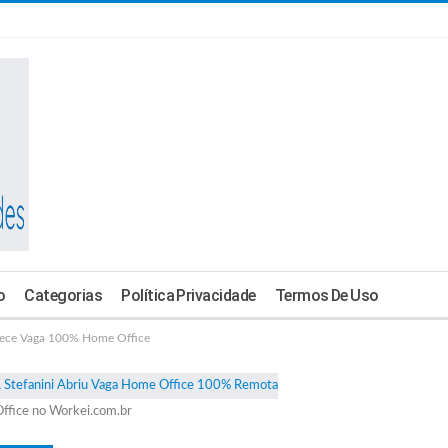
o
Categorias
Política Privacidade
Termos De Uso
ece Vaga 100% Home Office
ffice no Workei.com.br