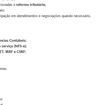
cionadas à
reforma tributária;
ais;
ticipação em atendimentos e negociações quando necessário.
ências Contábeis;
e serviço (NFS-e);
RET, IRRF e CSRF;
reas;
os
al