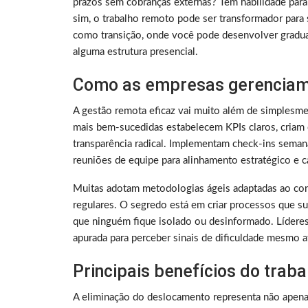
prazos sem cobranças externas? Tem habilidade para
sim, o trabalho remoto pode ser transformador para 
como transição, onde você pode desenvolver gradu
alguma estrutura presencial.
Como as empresas gerenciam
A gestão remota eficaz vai muito além de simplesme
mais bem-sucedidas estabelecem KPIs claros, criam 
transparência radical. Implementam check-ins sema
reuniões de equipe para alinhamento estratégico e ca
Muitas adotam metodologias ágeis adaptadas ao con
regulares. O segredo está em criar processos que su
que ninguém fique isolado ou desinformado. Lídere
apurada para perceber sinais de dificuldade mesmo a
Principais benefícios do trab
A eliminação do deslocamento representa não apen