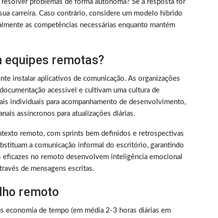
 resolver problemas de forma autônoma? Se a resposta for
sua carreira. Caso contrário, considere um modelo híbrido
almente as competências necessárias enquanto mantém
 equipes remotas?
nte instalar aplicativos de comunicação. As organizações
documentação acessível e cultivam uma cultura de
nais individuais para acompanhamento de desenvolvimento,
nais assíncronos para atualizações diárias.
texto remoto, com sprints bem definidos e retrospectivas
bstituam a comunicação informal do escritório, garantindo
s eficazes no remoto desenvolvem inteligência emocional
través de mensagens escritas.
alho remoto
as economia de tempo (em média 2-3 horas diárias em