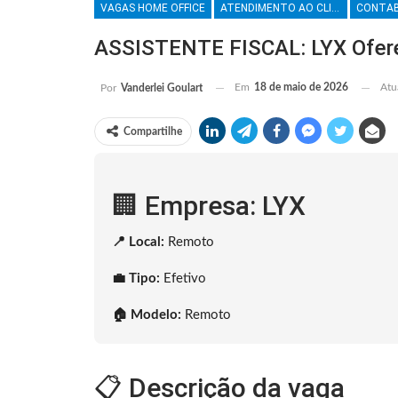
VAGAS HOME OFFICE
ATENDIMENTO AO CLIENTE
CONTAB
ASSISTENTE FISCAL: LYX Ofer
Em
18 de maio de 2026
Atu
Por
Vanderlei Goulart
Compartilhe
🏢 Empresa: LYX
📍 Local:
Remoto
💼 Tipo:
Efetivo
🏠 Modelo:
Remoto
📋 Descrição da vaga