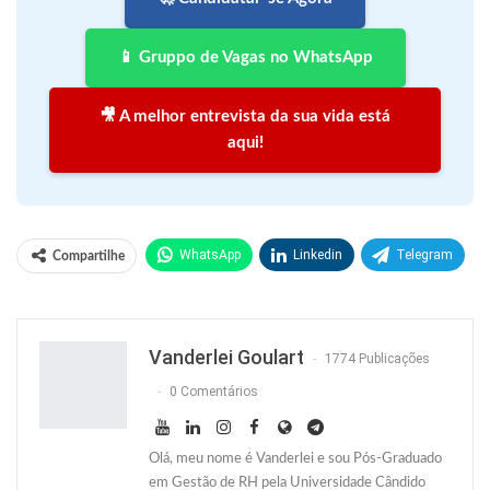
📱 Gruppo de Vagas no WhatsApp
🎥 A melhor entrevista da sua vida está
aqui!
WhatsApp
Linkedin
Telegram
Compartilhe
Facebook
Facebook Messenger
Twitter
O email
Vanderlei Goulart
1774 Publicações
0 Comentários
Olá, meu nome é Vanderlei e sou Pós-Graduado
em Gestão de RH pela Universidade Cândido