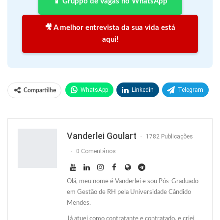
📱 Gruppo de Vagas no WhatsApp
🎥 A melhor entrevista da sua vida está
aqui!
WhatsApp
Linkedin
Telegram
Compartilhe
Facebook
Facebook Messenger
Twitter
O email
Vanderlei Goulart
1782 Publicações
0 Comentários
Olá, meu nome é Vanderlei e sou Pós-Graduado
em Gestão de RH pela Universidade Cândido
Mendes.
Já atuei como contratante e contratado, e criei