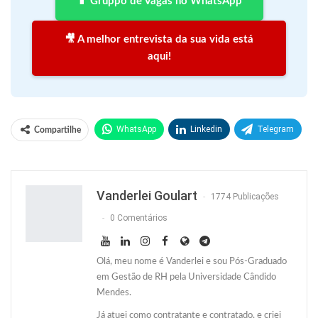
📱 Gruppo de Vagas no WhatsApp
🎥 A melhor entrevista da sua vida está
aqui!
WhatsApp
Linkedin
Telegram
Compartilhe
Facebook
Facebook Messenger
Twitter
O email
Vanderlei Goulart
1774 Publicações
0 Comentários
Olá, meu nome é Vanderlei e sou Pós-Graduado
em Gestão de RH pela Universidade Cândido
Mendes.
Já atuei como contratante e contratado, e criei