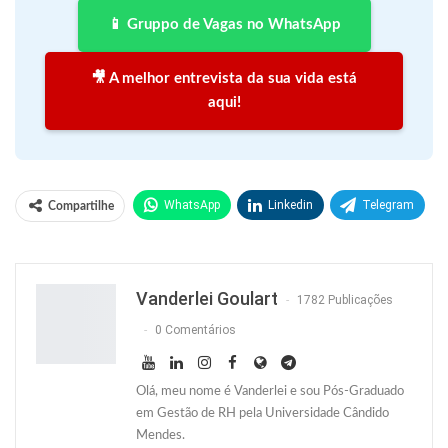
📱 Gruppo de Vagas no WhatsApp
🎥 A melhor entrevista da sua vida está
aqui!
WhatsApp
Linkedin
Telegram
Compartilhe
Facebook
Facebook Messenger
Twitter
O email
Vanderlei Goulart
1782 Publicações
0 Comentários
Olá, meu nome é Vanderlei e sou Pós-Graduado
em Gestão de RH pela Universidade Cândido
Mendes.