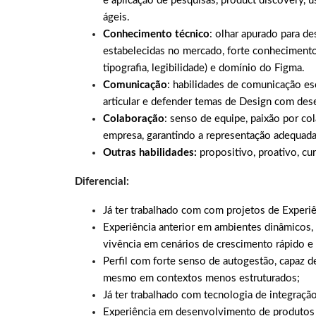
e aplicação de pesquisas, product discovery, 
ágeis.
Conhecimento técnico
: olhar apurado para d
estabelecidas no mercado, forte conhecimento 
tipografia, legibilidade) e domínio do Figma.
Comunicação
: habilidades de comunicação esc
articular e defender temas de Design com des
Colaboração
: senso de equipe, paixão por co
empresa, garantindo a representação adequada
Outras habilidades:
propositivo, proativo, cur
Diferencial:
Já ter trabalhado com com projetos de Exper
Experiência anterior em ambientes dinâmicos,
vivência em cenários de crescimento rápido e 
Perfil com forte senso de autogestão, capaz de
mesmo em contextos menos estruturados;
Já ter trabalhado com tecnologia de integraçã
Experiência em desenvolvimento de produto