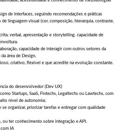
usabilidade, acessibilidade e conhecimento de metodologias
esign de interfaces, seguindo recomendações e práticas
de linguagem visual (cor, composição, hierarquia, contraste,
rita, verbal, apresentação e storytelling. capacidade de
envoltura.
laboração, capacidade de interagir com outros setores da
 da área de Design.
ioso, criativo, flexível e que acredite na evolução constante.
iência do desenvolvedor (Dev UX)
 como Startups, SaaS, Fintechs, Legaltechs ou Lawtechs, com
alto nível de autonomia;
 se organizar, priorizar tarefas e entregar com qualidade
o, ou ter conhecimento sobre integração e API.
s com IA