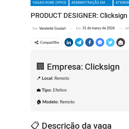
VAGAS HOME OFFICE
ADMINISTRAÇÃO EM GERAL
PRODUCT DESIGNER: Clicksign 
Em
31 de março de 2026
At
Por
Vanderlei Goulart
Compartilhe
🏢 Empresa: Clicksign
📍 Local:
Remoto
💼 Tipo:
Efetivo
🏠 Modelo:
Remoto
📋 Descrição da vaga