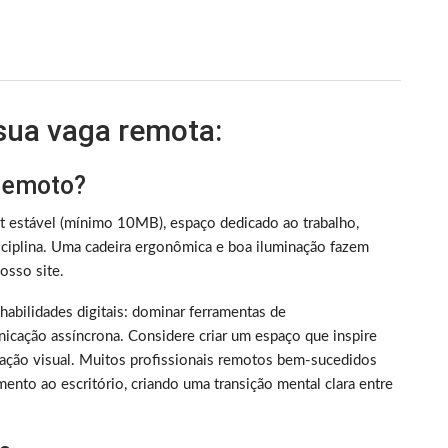
 sua vaga remota:
 remoto?
et estável (mínimo 10MB), espaço dedicado ao trabalho,
iplina. Uma cadeira ergonômica e boa iluminação fazem
sso site.
m habilidades digitais: dominar ferramentas de
nicação assíncrona. Considere criar um espaço que inspire
ização visual. Muitos profissionais remotos bem-sucedidos
ento ao escritório, criando uma transição mental clara entre