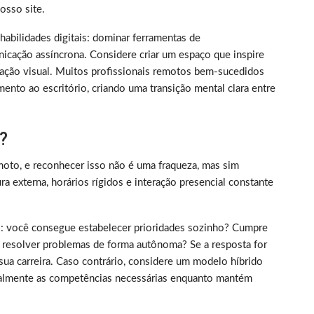
sso site.
m habilidades digitais: dominar ferramentas de
nicação assíncrona. Considere criar um espaço que inspire
ização visual. Muitos profissionais remotos bem-sucedidos
ento ao escritório, criando uma transição mental clara entre
?
oto, e reconhecer isso não é uma fraqueza, mas sim
 externa, horários rígidos e interação presencial constante
rico: você consegue estabelecer prioridades sozinho? Cumpre
 resolver problemas de forma autônoma? Se a resposta for
sua carreira. Caso contrário, considere um modelo híbrido
almente as competências necessárias enquanto mantém