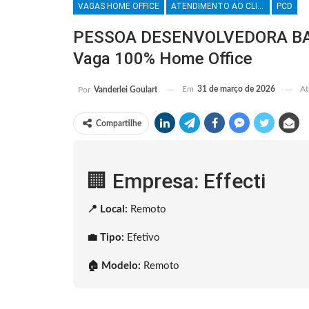
VAGAS HOME OFFICE
ATENDIMENTO AO CLIENTE
PCD
PESSOA DESENVOLVEDORA BACK
Vaga 100% Home Office
Em
31 de março de 2026
At
Por
Vanderlei Goulart
Compartilhe
🏢 Empresa: Effecti
📍 Local:
Remoto
💼 Tipo:
Efetivo
🏠 Modelo:
Remoto