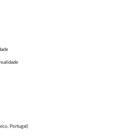
dade
salidade
xico, Portugal)