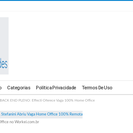
o
Categorias
Política Privacidade
Termos De Uso
K END PLENO: Effecti Oferece Vaga 100% Home Office
ffice no Workei.com.br