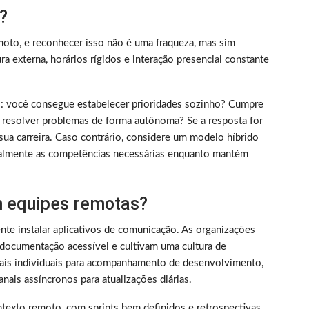
?
oto, e reconhecer isso não é uma fraqueza, mas sim
 externa, horários rígidos e interação presencial constante
rico: você consegue estabelecer prioridades sozinho? Cumpre
 resolver problemas de forma autônoma? Se a resposta for
sua carreira. Caso contrário, considere um modelo híbrido
almente as competências necessárias enquanto mantém
 equipes remotas?
nte instalar aplicativos de comunicação. As organizações
documentação acessível e cultivam uma cultura de
nais individuais para acompanhamento de desenvolvimento,
nais assíncronos para atualizações diárias.
texto remoto, com sprints bem definidos e retrospectivas