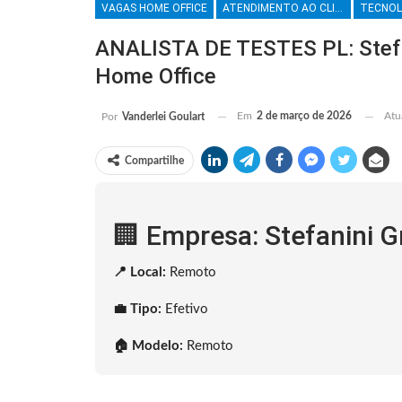
VAGAS HOME OFFICE
ATENDIMENTO AO CLIENTE
TECNOL
ANALISTA DE TESTES PL: Stefa
Home Office
Em
2 de março de 2026
Atu
Por
Vanderlei Goulart
Compartilhe
🏢 Empresa: Stefanini 
📍 Local:
Remoto
💼 Tipo:
Efetivo
🏠 Modelo:
Remoto