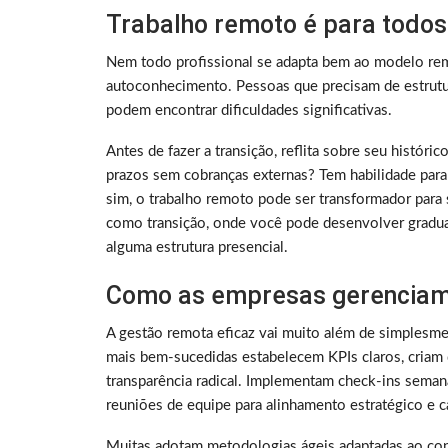
Trabalho remoto é para todos
Nem todo profissional se adapta bem ao modelo rem
autoconhecimento. Pessoas que precisam de estrutura
podem encontrar dificuldades significativas.
Antes de fazer a transição, reflita sobre seu histó
prazos sem cobranças externas? Tem habilidade para
sim, o trabalho remoto pode ser transformador para 
como transição, onde você pode desenvolver gradu
alguma estrutura presencial.
Como as empresas gerenciam
A gestão remota eficaz vai muito além de simplesme
mais bem-sucedidas estabelecem KPIs claros, criam 
transparência radical. Implementam check-ins sema
reuniões de equipe para alinhamento estratégico e ca
Muitas adotam metodologias ágeis adaptadas ao con