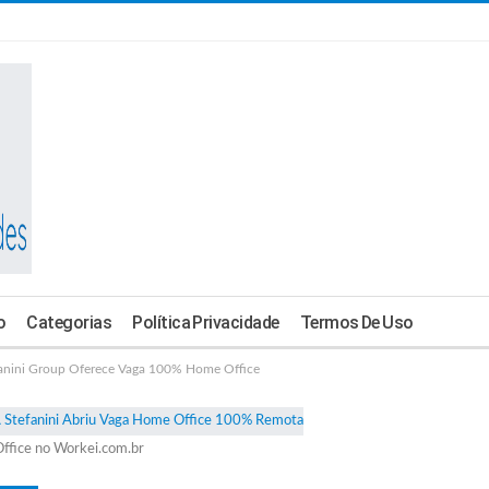
o
Categorias
Política Privacidade
Termos De Uso
anini Group Oferece Vaga 100% Home Office
ffice no Workei.com.br