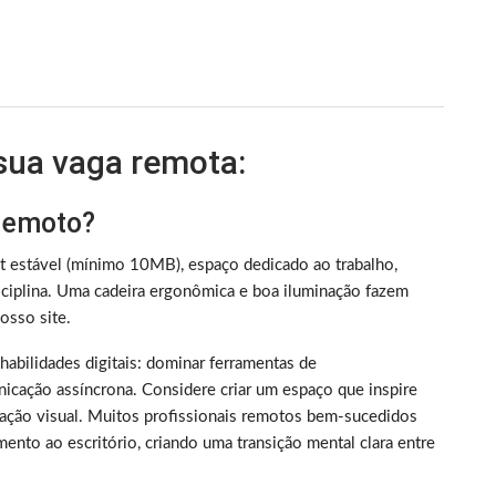
 sua vaga remota:
 remoto?
et estável (mínimo 10MB), espaço dedicado ao trabalho,
iplina. Uma cadeira ergonômica e boa iluminação fazem
sso site.
m habilidades digitais: dominar ferramentas de
nicação assíncrona. Considere criar um espaço que inspire
ização visual. Muitos profissionais remotos bem-sucedidos
ento ao escritório, criando uma transição mental clara entre