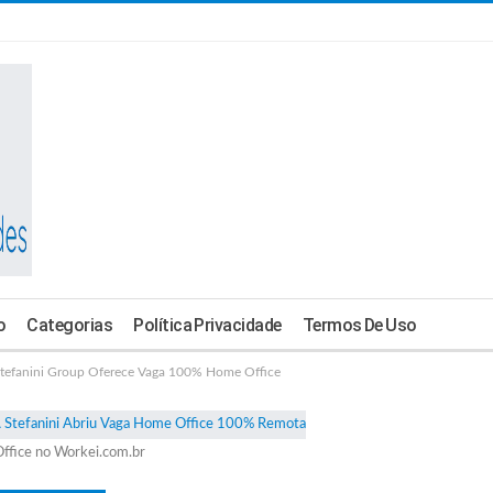
o
Categorias
Política Privacidade
Termos De Uso
fanini Group Oferece Vaga 100% Home Office
ffice no Workei.com.br