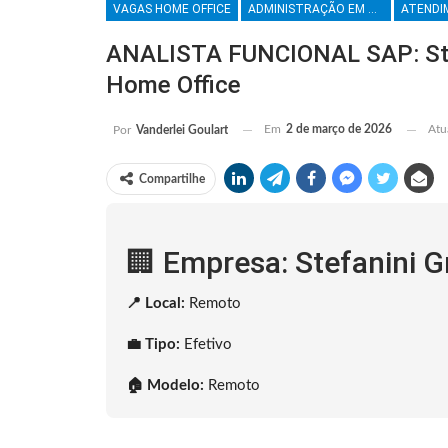
VAGAS HOME OFFICE
ADMINISTRAÇÃO EM GERAL
ANALISTA FUNCIONAL SAP: Ste
Home Office
Em
2 de março de 2026
Atu
Por
Vanderlei Goulart
Compartilhe
🏢 Empresa: Stefanini 
📍 Local:
Remoto
💼 Tipo:
Efetivo
🏠 Modelo:
Remoto