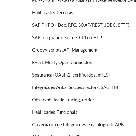
PI/PO A- BTP/CPI A- Analista / Desenvolvedor de I
Habilidades Tecnicas
SAP PI/PO (IDoc, RFC, SOAP/REST, JDBC, SFTP)
SAP Integration Suite / CPI no BTP
Groovy scripts, API Management
Event Mesh, Open Connectors
Seguranca (OAuth2, certificados, mTLS)
Integracoes Ariba, SuccessFactors, SAC, TM
Observabilidade, tracing, retries
Habilidades Funcionais
Governanca de integracoes e catalogo de APIs