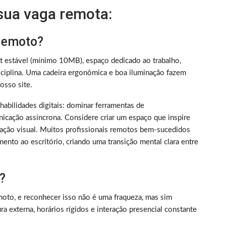
 sua vaga remota:
 remoto?
et estável (mínimo 10MB), espaço dedicado ao trabalho,
iplina. Uma cadeira ergonômica e boa iluminação fazem
sso site.
m habilidades digitais: dominar ferramentas de
nicação assíncrona. Considere criar um espaço que inspire
ização visual. Muitos profissionais remotos bem-sucedidos
ento ao escritório, criando uma transição mental clara entre
?
oto, e reconhecer isso não é uma fraqueza, mas sim
 externa, horários rígidos e interação presencial constante