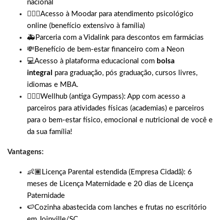
nacional
👩🏽‍⚕️Acesso à Moodar para atendimento psicológico
online (benefício extensivo à família)
🚑Parceria com a Vidalink para descontos em farmácias
💸Benefício de bem-estar financeiro com a Neon
💻Acesso à plataforma educacional com
bolsa
integral
para graduação, pós graduação, cursos livres,
idiomas e MBA.
🏋🏼‍♀️
Wellhub (antiga Gympass): App com acesso a
parceiros para atividades físicas (academias) e parceiros
para o bem-estar físico, emocional e nutricional de você e
da sua família!
Vantagens:
👶🏾Licença Parental estendida (Empresa Cidadã): 6
meses de Licença Maternidade e 20 dias de Licença
Paternidade
🍉Cozinha abastecida com lanches e frutas no escritório
em Joinville/SC