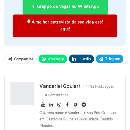
📱 Gruppo de Vagas no WhatsApp
🎥 A melhor entrevista da sua vida está
aqui!
WhatsApp
Linkedin
Telegram
Compartilhe
Facebook
Facebook Messenger
Twitter
O email
Vanderlei Goulart
1782 Publicações
0 Comentários
Olá, meu nome é Vanderlei e sou Pós-Graduado
em Gestão de RH pela Universidade Cândido
Mendes.