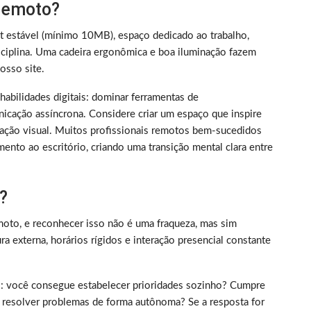
 remoto?
et estável (mínimo 10MB), espaço dedicado ao trabalho,
iplina. Uma cadeira ergonômica e boa iluminação fazem
sso site.
m habilidades digitais: dominar ferramentas de
nicação assíncrona. Considere criar um espaço que inspire
ização visual. Muitos profissionais remotos bem-sucedidos
ento ao escritório, criando uma transição mental clara entre
?
oto, e reconhecer isso não é uma fraqueza, mas sim
 externa, horários rígidos e interação presencial constante
rico: você consegue estabelecer prioridades sozinho? Cumpre
 resolver problemas de forma autônoma? Se a resposta for