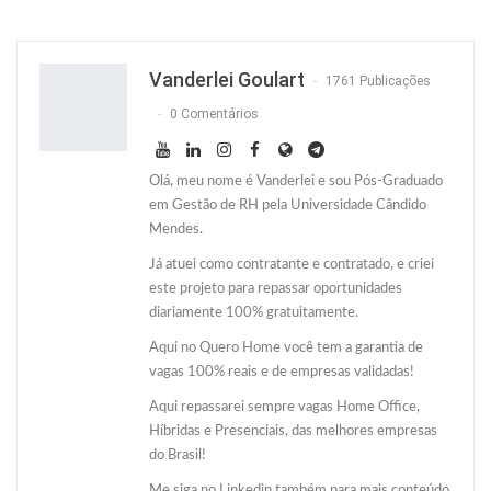
Facebook
Facebook Messenger
Twitter
O email
Vanderlei Goulart
1761 Publicações
0 Comentários
Olá, meu nome é Vanderlei e sou Pós-Graduado
em Gestão de RH pela Universidade Cândido
Mendes.
Já atuei como contratante e contratado, e criei
este projeto para repassar oportunidades
diariamente 100% gratuitamente.
Aqui no Quero Home você tem a garantia de
vagas 100% reais e de empresas validadas!
Aqui repassarei sempre vagas Home Office,
Híbridas e Presenciais, das melhores empresas
do Brasil!
Me siga no Linkedin também para mais conteúdo