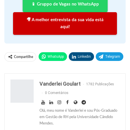
📱 Gruppo de Vagas no WhatsApp
🎥 A melhor entrevista da sua vida está
aqui!
WhatsApp
Linkedin
Telegram
Compartilhe
Facebook
Facebook Messenger
Twitter
O email
Vanderlei Goulart
1782 Publicações
0 Comentários
Olá, meu nome é Vanderlei e sou Pós-Graduado
em Gestão de RH pela Universidade Cândido
Mendes.