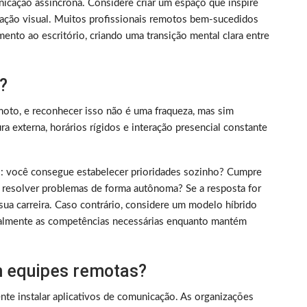
nicação assíncrona. Considere criar um espaço que inspire
ização visual. Muitos profissionais remotos bem-sucedidos
ento ao escritório, criando uma transição mental clara entre
?
oto, e reconhecer isso não é uma fraqueza, mas sim
 externa, horários rígidos e interação presencial constante
rico: você consegue estabelecer prioridades sozinho? Cumpre
 resolver problemas de forma autônoma? Se a resposta for
sua carreira. Caso contrário, considere um modelo híbrido
almente as competências necessárias enquanto mantém
 equipes remotas?
nte instalar aplicativos de comunicação. As organizações