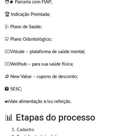
🧑‍🎓 Parceria com FIAP;
🏆 Indicação Premiada;
🩺 Plano de Saúde;
🦷 Plano Odontológico;
🧘‍♀️Vittude – plataforma de saúde mental;
🏋️‍♂️Wellhub – para sua saúde física;
🪙 New Value – cupons de desconto;
🏦 SESC;
🍛Vale alimentação e/ou refeição.
📊 Etapas do processo
Cadastro