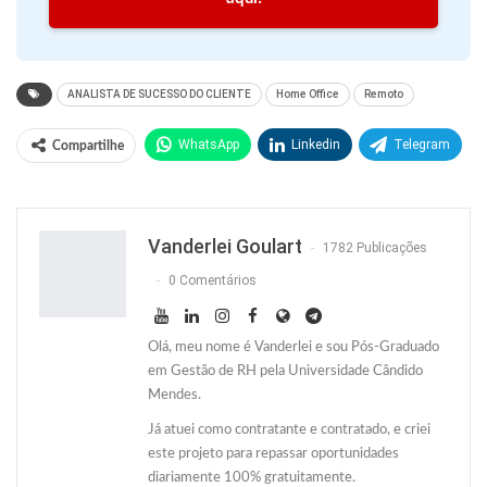
ANALISTA DE SUCESSO DO CLIENTE
Home Office
Remoto
WhatsApp
Linkedin
Telegram
Compartilhe
Facebook
Facebook Messenger
Twitter
O email
Vanderlei Goulart
1782 Publicações
0 Comentários
Olá, meu nome é Vanderlei e sou Pós-Graduado
em Gestão de RH pela Universidade Cândido
Mendes.
Já atuei como contratante e contratado, e criei
este projeto para repassar oportunidades
diariamente 100% gratuitamente.