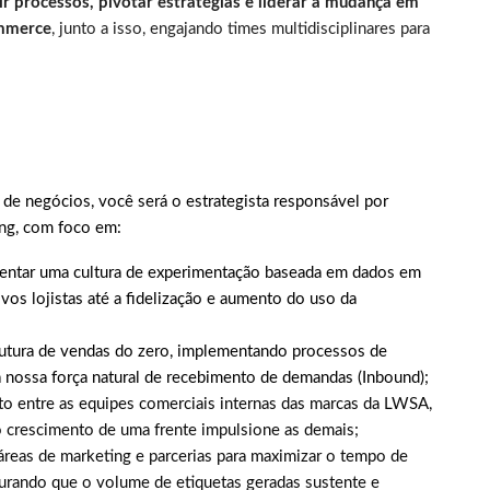
ir processos, pivotar estratégias
e liderar a mudança em
ommerce
, junto a isso, engajando times multidisciplinares para
de negócios, você será o estrategista responsável por
ing, com foco em:
ntar uma cultura de experimentação baseada em dados em
ovos lojistas até a fidelização e aumento do uso da
rutura de vendas do zero, implementando processos de
nossa força natural de recebimento de demandas (Inbound);
to entre as equipes comerciais internas das marcas da LWSA,
 crescimento de uma frente impulsione as demais;
reas de marketing e parcerias para maximizar o tempo de
egurando que o volume de etiquetas geradas sustente e