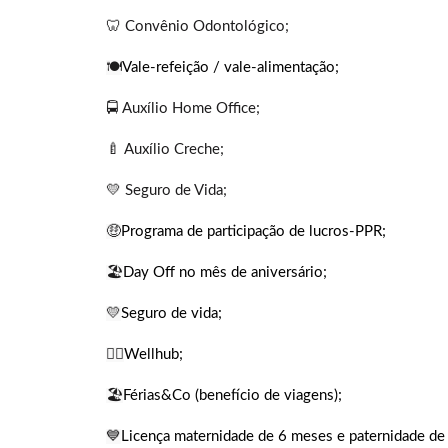
🦷 Convênio Odontológico;
🍽️
Vale-refeição / vale-alimentação;
🚍 Auxílio Home Office;
🍼 Auxílio Creche;
💛 Seguro de Vida;
🤑
Programa de participação de lucros-PPR;
🏖️
Day Off no mês de aniversário;
💛
Seguro de vida;
🏋️‍♀️
Wellhub;
🏖️
Férias&Co (benefício de viagens);
💙
Licença maternidade de 6 meses e paternidade de 