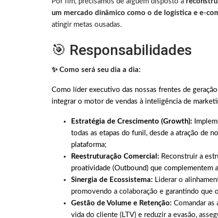
Por fim, precisamos de alguém disposto a
reconstru
um mercado dinâmico como o de logística e e-c
atingir metas ousadas.
🎯 Responsabilidades
✨
Como será seu dia a dia:
Como líder executivo das nossas frentes de geração 
integrar o motor de vendas à inteligência de market
Estratégia de Crescimento (Growth):
Impleme
todas as etapas do funil, desde a atração de n
plataforma;
Reestruturação Comercial:
Reconstruir a est
proatividade (Outbound) que complementem a 
Sinergia de Ecossistema:
Liderar o alinhamen
promovendo a colaboração e garantindo que o
Gestão de Volume e Retenção:
Comandar as á
vida do cliente (LTV) e reduzir a evasão, ass