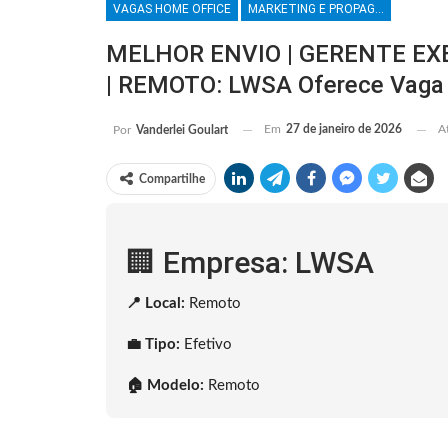
VAGAS HOME OFFICE
MARKETING E PROPAGANDA
MELHOR ENVIO | GERENTE EX
| REMOTO: LWSA Oferece Vaga
Em
27 de janeiro de 2026
A
Por
Vanderlei Goulart
Compartilhe
🏢 Empresa: LWSA
📍 Local:
Remoto
💼 Tipo:
Efetivo
🏠 Modelo:
Remoto