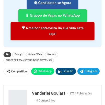
🚀 Candidatar-se Agora
📱 Gruppo de Vagas no WhatsApp
🎥 A melhor entrevista da sua vida está
aqui!
Estágio
Home Office
Remoto
SUPORTE E MANUTENÇÃO DE SISTEMAS
WhatsApp
Linkedin
Telegram
Compartilhe
Facebook
Facebook Messenger
Twitter
O email
Vanderlei Goulart
1774 Publicações
0 Comentários