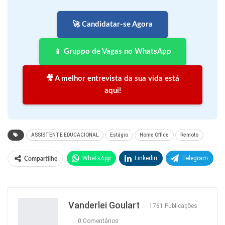
🚀 Candidatar-se Agora
📱 Gruppo de Vagas no WhatsApp
🎥 A melhor entrevista da sua vida está
aqui!
ASSISTENTE EDUCACIONAL
Estágio
Home Office
Remoto
WhatsApp
Linkedin
Telegram
Compartilhe
Facebook
Facebook Messenger
Twitter
O email
Vanderlei Goulart
1761 Publicações
0 Comentários