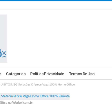
o
Categorias
Política Privacidade
Termos De Uso
ISITOS: ZG Soluções Oferece Vaga 100% Home Office
ffice no Workei.com.br