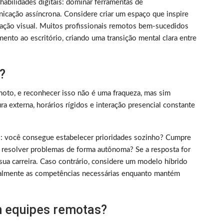
m habilidades digitais: dominar ferramentas de
nicação assíncrona. Considere criar um espaço que inspire
ização visual. Muitos profissionais remotos bem-sucedidos
ento ao escritório, criando uma transição mental clara entre
?
oto, e reconhecer isso não é uma fraqueza, mas sim
 externa, horários rígidos e interação presencial constante
rico: você consegue estabelecer prioridades sozinho? Cumpre
 resolver problemas de forma autônoma? Se a resposta for
sua carreira. Caso contrário, considere um modelo híbrido
almente as competências necessárias enquanto mantém
 equipes remotas?