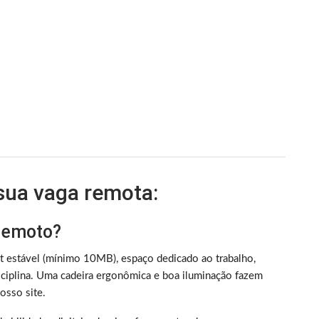
 sua vaga remota:
 remoto?
et estável (mínimo 10MB), espaço dedicado ao trabalho,
iplina. Uma cadeira ergonômica e boa iluminação fazem
sso site.