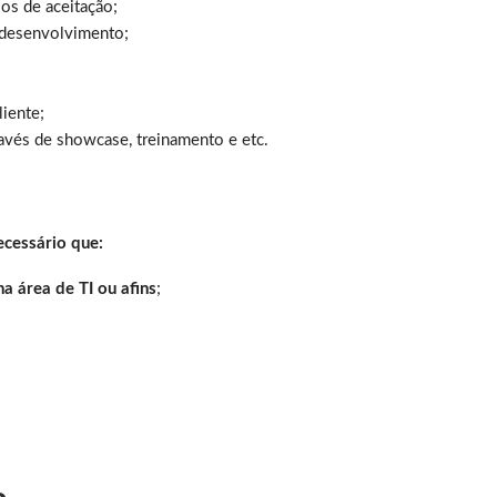
rios de aceitação;
 desenvolvimento;
liente;
través de showcase, treinamento e etc.
ecessário que:
a área de TI ou afins
;