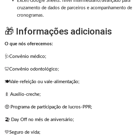
Excel/Google Sheets: nível intermediário/avançado para
cruzamento de dados de parceiros e acompanhamento de
cronogramas.
🎁 Informações adicionais
O que nós oferecemos:
🩺
Convênio médico;
🦷
Convênio odontológico;
🍽️
Vale-refeição ou vale-alimentação;
🍼
Auxílio-creche;
🤑
Programa de participação de lucros-PPR;
🏖️
Day Off no mês de aniversário;
💛
Seguro de vida;