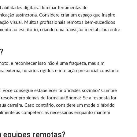
m habilidades digitais: dominar ferramentas de
nicação assíncrona. Considere criar um espaço que inspire
ização visual. Muitos profissionais remotos bem-sucedidos
ento ao escritório, criando uma transição mental clara entre
?
oto, e reconhecer isso não é uma fraqueza, mas sim
 externa, horários rígidos e interação presencial constante
rico: você consegue estabelecer prioridades sozinho? Cumpre
 resolver problemas de forma autônoma? Se a resposta for
sua carreira. Caso contrário, considere um modelo híbrido
almente as competências necessárias enquanto mantém
 equipes remotas?