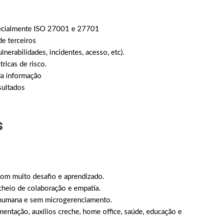
ecialmente ISO 27001 e 27701
e terceiros
nerabilidades, incidentes, acesso, etc).
ricas de risco.
da informação
sultados
s
com muito desafio e aprendizado.
heio de colaboração e empatia.
a humana e sem microgerenciamento.
entação, auxílios creche, home office, saúde, educação e