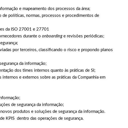
 informação e mapeamento dos processos da área
;
o de políticas, normas, processos e procedimentos de
oles da ISO 27001 e 27701
fornecedores durante o
onboarding
e revisões periódicas;
 segurança;
viadas por terceiros, classificando o risco e propondo planos
segurança da informação;
entação dos times internos quanto às práticas de SI;
s internos e externos sobre as práticas da Companhia em
informação;
luções de segurança da informação;
e novos produtos e soluções de segurança da informação.
e de KPIS dentro das operações de segurança.