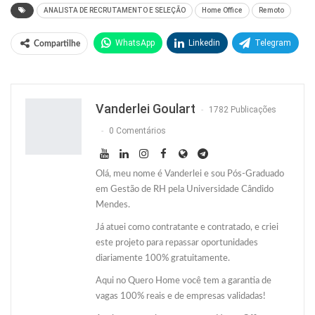
ANALISTA DE RECRUTAMENTO E SELEÇÃO
Home Office
Remoto
WhatsApp
Linkedin
Telegram
Compartilhe
Facebook
Facebook Messenger
Twitter
O email
Vanderlei Goulart
1782 Publicações
0 Comentários
Olá, meu nome é Vanderlei e sou Pós-Graduado
em Gestão de RH pela Universidade Cândido
Mendes.
Já atuei como contratante e contratado, e criei
este projeto para repassar oportunidades
diariamente 100% gratuitamente.
Aqui no Quero Home você tem a garantia de
vagas 100% reais e de empresas validadas!