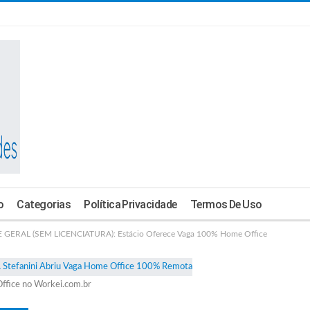
o
Categorias
Política Privacidade
Termos De Uso
RAL (SEM LICENCIATURA): Estácio Oferece Vaga 100% Home Office
ffice no Workei.com.br