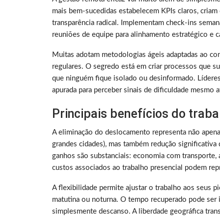
mais bem-sucedidas estabelecem KPIs claros, criam 
transparência radical. Implementam check-ins sema
reuniões de equipe para alinhamento estratégico e ca
Muitas adotam metodologias ágeis adaptadas ao con
regulares. O segredo está em criar processos que su
que ninguém fique isolado ou desinformado. Lídere
apurada para perceber sinais de dificuldade mesmo a
Principais benefícios do trab
A eliminação do deslocamento representa não apen
grandes cidades), mas também redução significativa 
ganhos são substanciais: economia com transporte, a
custos associados ao trabalho presencial podem rep
A flexibilidade permite ajustar o trabalho aos seus 
matutina ou noturna. O tempo recuperado pode ser i
simplesmente descanso. A liberdade geográfica tra