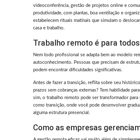
videoconferência, gestão de projetos online e comu
produtividade, com plantas, boa ventilação e organ
estabelecem rituais matinais que simulam o deslocam
casa e trabalho.
Trabalho remoto é para todos
Nem todo profissional se adapta bem ao modelo rem
autoconhecimento. Pessoas que precisam de estrutura
podem encontrar dificuldades significativas.
Antes de fazer a transição, reflita sobre seu histó
prazos sem cobranças externas? Tem habilidade para
sim, o trabalho remoto pode ser transformador para 
como transição, onde você pode desenvolver gradu
alguma estrutura presencial.
Como as empresas gerenciam
A gestão remota eficaz vai muito além de simplesme