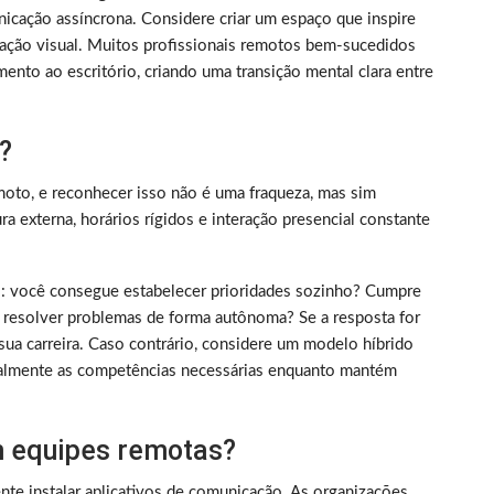
nicação assíncrona. Considere criar um espaço que inspire
ização visual. Muitos profissionais remotos bem-sucedidos
ento ao escritório, criando uma transição mental clara entre
?
oto, e reconhecer isso não é uma fraqueza, mas sim
 externa, horários rígidos e interação presencial constante
rico: você consegue estabelecer prioridades sozinho? Cumpre
 resolver problemas de forma autônoma? Se a resposta for
sua carreira. Caso contrário, considere um modelo híbrido
almente as competências necessárias enquanto mantém
 equipes remotas?
nte instalar aplicativos de comunicação. As organizações