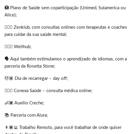
🏥 Plano de Saúde sem coparticipação (Unimed, Sulamerica ou
Alice);
🧘🏿‍♀️ Zenklub, com consultas onlines com terapeutas e coaches
para cuidar da sua saúde mental;
🏋🏿‍♀️ Wellhub;
🗣️ Aqui também estimulamos o aprendizado de idiomas, com a
parceria da Rosetta Stone;
💆🏽 Dia de recarregar – day off;
🧑🏿‍⚕️ Conexa Saúde – consulta médica online;
👶🏿 Auxílio Creche;
📚 Parceria com Alura;
👨🏿‍💻 Trabalho Remoto, para você trabalhar de onde quiser