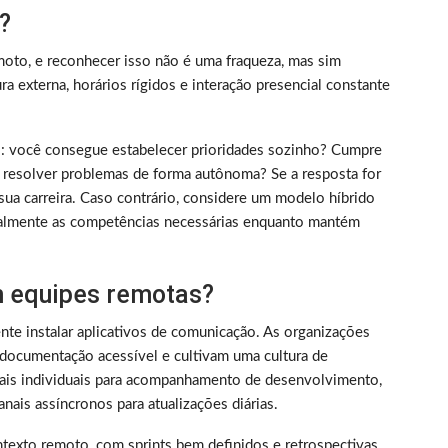
?
oto, e reconhecer isso não é uma fraqueza, mas sim
 externa, horários rígidos e interação presencial constante
rico: você consegue estabelecer prioridades sozinho? Cumpre
 resolver problemas de forma autônoma? Se a resposta for
sua carreira. Caso contrário, considere um modelo híbrido
almente as competências necessárias enquanto mantém
 equipes remotas?
nte instalar aplicativos de comunicação. As organizações
documentação acessível e cultivam uma cultura de
nais individuais para acompanhamento de desenvolvimento,
nais assíncronos para atualizações diárias.
texto remoto, com sprints bem definidos e retrospectivas