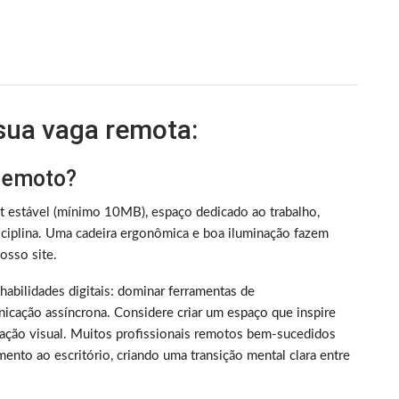
 sua vaga remota:
 remoto?
et estável (mínimo 10MB), espaço dedicado ao trabalho,
iplina. Uma cadeira ergonômica e boa iluminação fazem
sso site.
m habilidades digitais: dominar ferramentas de
nicação assíncrona. Considere criar um espaço que inspire
ização visual. Muitos profissionais remotos bem-sucedidos
ento ao escritório, criando uma transição mental clara entre