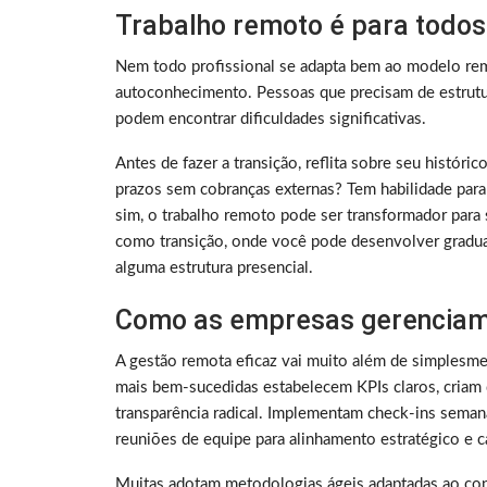
Trabalho remoto é para todos
Nem todo profissional se adapta bem ao modelo rem
autoconhecimento. Pessoas que precisam de estrutura
podem encontrar dificuldades significativas.
Antes de fazer a transição, reflita sobre seu histó
prazos sem cobranças externas? Tem habilidade para
sim, o trabalho remoto pode ser transformador para 
como transição, onde você pode desenvolver gradu
alguma estrutura presencial.
Como as empresas gerenciam
A gestão remota eficaz vai muito além de simplesme
mais bem-sucedidas estabelecem KPIs claros, criam 
transparência radical. Implementam check-ins sema
reuniões de equipe para alinhamento estratégico e ca
Muitas adotam metodologias ágeis adaptadas ao con