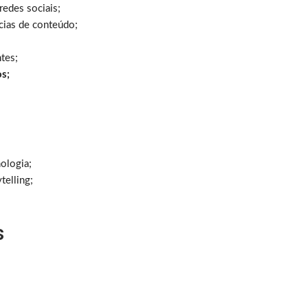
redes sociais;
cias de conteúdo;
tes;
os;
ologia;
telling;
s