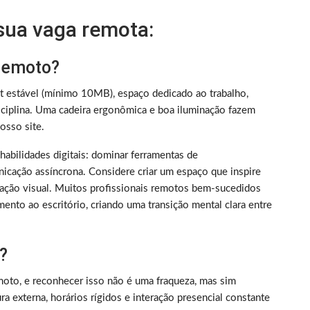
 sua vaga remota:
 remoto?
et estável (mínimo 10MB), espaço dedicado ao trabalho,
iplina. Uma cadeira ergonômica e boa iluminação fazem
sso site.
m habilidades digitais: dominar ferramentas de
nicação assíncrona. Considere criar um espaço que inspire
ização visual. Muitos profissionais remotos bem-sucedidos
ento ao escritório, criando uma transição mental clara entre
?
oto, e reconhecer isso não é uma fraqueza, mas sim
 externa, horários rígidos e interação presencial constante