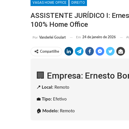
VAGAS HOME OFFICE
DIREITO
ASSISTENTE JURÍDICO I: Ernes
100% Home Office
Em
24 de janeiro de 2026
A
Por
Vanderlei Goulart
Compartilhe
🏢 Empresa: Ernesto B
📍 Local:
Remoto
💼 Tipo:
Efetivo
🏠 Modelo:
Remoto