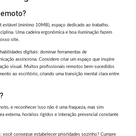
 remoto?
et estável (mínimo 10MB), espaço dedicado ao trabalho,
iplina. Uma cadeira ergonômica e boa iluminação fazem
sso site.
m habilidades digitais: dominar ferramentas de
nicação assíncrona. Considere criar um espaço que inspire
ização visual. Muitos profissionais remotos bem-sucedidos
ento ao escritório, criando uma transição mental clara entre
?
oto, e reconhecer isso não é uma fraqueza, mas sim
 externa, horários rígidos e interação presencial constante
rico: você consegue estabelecer prioridades sozinho? Cumpre