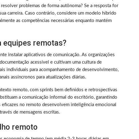
 resolver problemas de forma autônoma? Se a resposta for
sua carreira. Caso contrário, considere um modelo híbrido
almente as competências necessárias enquanto mantém
 equipes remotas?
nte instalar aplicativos de comunicação. As organizações
documentação acessível e cultivam uma cultura de
nais individuais para acompanhamento de desenvolvimento,
nais assíncronos para atualizações diárias.
texto remoto, com sprints bem definidos e retrospectivas
bstituam a comunicação informal do escritório, garantindo
s eficazes no remoto desenvolvem inteligência emocional
través de mensagens escritas.
alho remoto
as economia de tempo (em média 2-3 horas diárias em