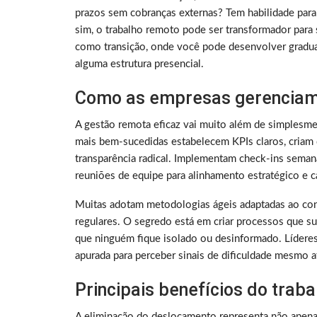
prazos sem cobranças externas? Tem habilidade para
sim, o trabalho remoto pode ser transformador para 
como transição, onde você pode desenvolver gradu
alguma estrutura presencial.
Como as empresas gerenciam
A gestão remota eficaz vai muito além de simplesme
mais bem-sucedidas estabelecem KPIs claros, criam 
transparência radical. Implementam check-ins sema
reuniões de equipe para alinhamento estratégico e ca
Muitas adotam metodologias ágeis adaptadas ao con
regulares. O segredo está em criar processos que su
que ninguém fique isolado ou desinformado. Lídere
apurada para perceber sinais de dificuldade mesmo a
Principais benefícios do trab
A eliminação do deslocamento representa não apen