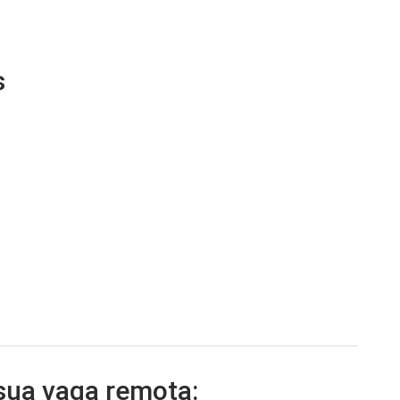
s
 sua vaga remota: