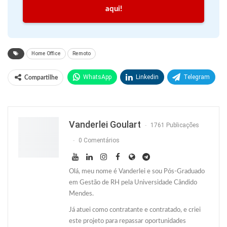
aqui!
Home Office
Remoto
WhatsApp
Linkedin
Telegram
Compartilhe
Facebook
Facebook Messenger
Twitter
O email
Vanderlei Goulart
1761 Publicações
0 Comentários
Olá, meu nome é Vanderlei e sou Pós-Graduado
em Gestão de RH pela Universidade Cândido
Mendes.
Já atuei como contratante e contratado, e criei
este projeto para repassar oportunidades