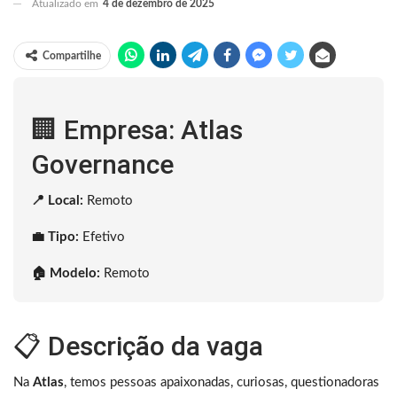
Atualizado em
4 de dezembro de 2025
Compartilhe
🏢 Empresa: Atlas
Governance
📍 Local:
Remoto
💼 Tipo:
Efetivo
🏠 Modelo:
Remoto
📋 Descrição da vaga
Na
Atlas
, temos pessoas apaixonadas, curiosas, questionadoras