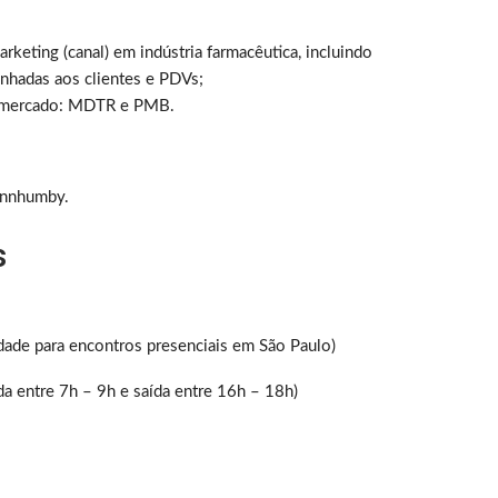
rketing (canal) em indústria farmacêutica, incluindo
inhadas aos clientes e PDVs;
e mercado: MDTR e PMB.
unnhumby.
s
lidade para encontros presenciais em São Paulo)
a entre 7h – 9h e saída entre 16h – 18h)