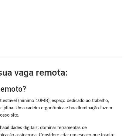
 sua vaga remota:
 remoto?
et estável (mínimo 10MB), espaço dedicado ao trabalho,
iplina. Uma cadeira ergonômica e boa iluminação fazem
sso site.
m habilidades digitais: dominar ferramentas de
nicação assíncrona. Considere criar um espaço que inspire