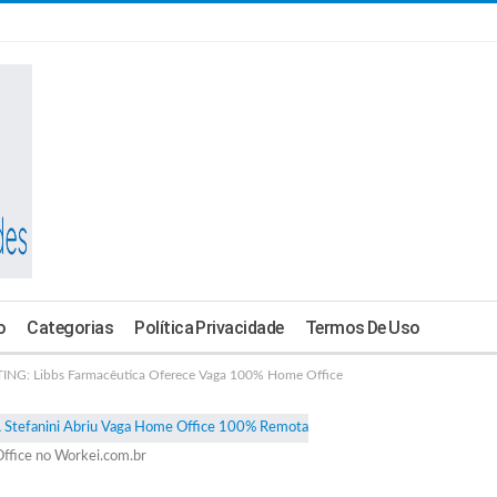
o
Categorias
Política Privacidade
Termos De Uso
G: Libbs Farmacêutica Oferece Vaga 100% Home Office
ffice no Workei.com.br