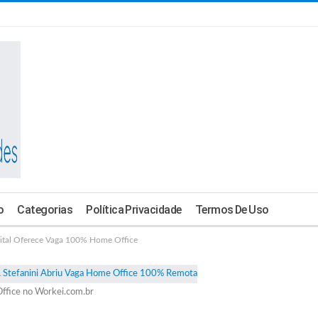
o
Categorias
Política Privacidade
Termos De Uso
ital Oferece Vaga 100% Home Office
ffice no Workei.com.br