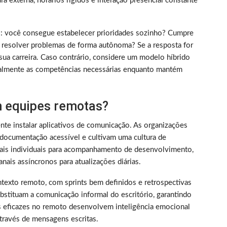
 externa, horários rígidos e interação presencial constante
rico: você consegue estabelecer prioridades sozinho? Cumpre
 resolver problemas de forma autônoma? Se a resposta for
sua carreira. Caso contrário, considere um modelo híbrido
almente as competências necessárias enquanto mantém
 equipes remotas?
nte instalar aplicativos de comunicação. As organizações
documentação acessível e cultivam uma cultura de
nais individuais para acompanhamento de desenvolvimento,
nais assíncronos para atualizações diárias.
texto remoto, com sprints bem definidos e retrospectivas
bstituam a comunicação informal do escritório, garantindo
s eficazes no remoto desenvolvem inteligência emocional
través de mensagens escritas.