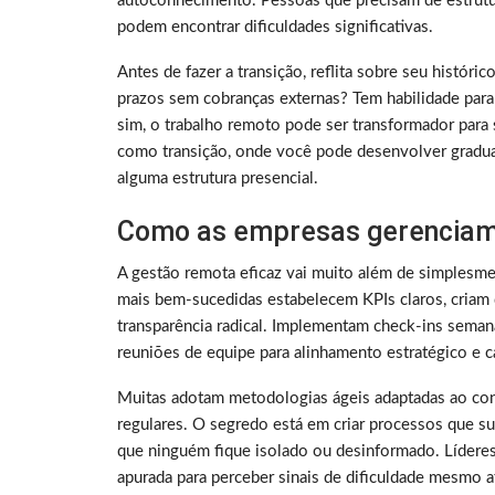
autoconhecimento. Pessoas que precisam de estrutura
podem encontrar dificuldades significativas.
Antes de fazer a transição, reflita sobre seu histó
prazos sem cobranças externas? Tem habilidade para
sim, o trabalho remoto pode ser transformador para 
como transição, onde você pode desenvolver gradu
alguma estrutura presencial.
Como as empresas gerenciam
A gestão remota eficaz vai muito além de simplesme
mais bem-sucedidas estabelecem KPIs claros, criam 
transparência radical. Implementam check-ins sema
reuniões de equipe para alinhamento estratégico e ca
Muitas adotam metodologias ágeis adaptadas ao con
regulares. O segredo está em criar processos que su
que ninguém fique isolado ou desinformado. Lídere
apurada para perceber sinais de dificuldade mesmo a