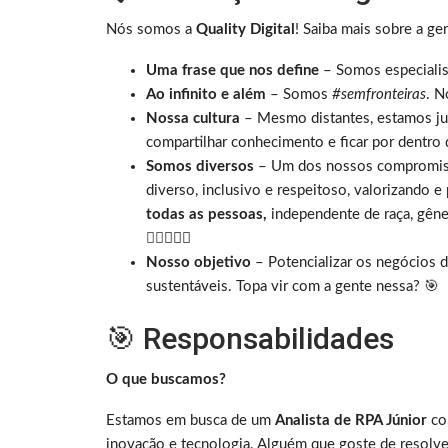
Nós somos a
Quality Digital
! Saiba mais sobre a ge
Uma frase que nos define
– Somos especialis
Ao infinito e além
– Somos
#semfronteiras
. N
Nossa cultura
– Mesmo distantes, estamos ju
compartilhar conhecimento e ficar por dentro
Somos diversos
– Um dos nossos compromiss
diverso, inclusivo e respeitoso, valorizando 
todas as pessoas,
independente de raça, gênero
🏳️‍🌈
👩🏾‍🦽
Nosso objetivo
– Potencializar os negócios d
sustentáveis. Topa vir com a gente nessa? 🎯
🎯 Responsabilidades
O que buscamos?
Estamos em busca de um
Analista de RPA Júnior
co
inovação e tecnologia. Alguém que goste de resolve