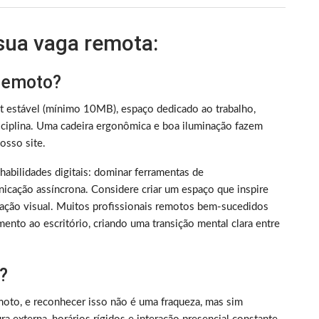
 sua vaga remota:
 remoto?
et estável (mínimo 10MB), espaço dedicado ao trabalho,
iplina. Uma cadeira ergonômica e boa iluminação fazem
sso site.
m habilidades digitais: dominar ferramentas de
nicação assíncrona. Considere criar um espaço que inspire
ização visual. Muitos profissionais remotos bem-sucedidos
ento ao escritório, criando uma transição mental clara entre
?
oto, e reconhecer isso não é uma fraqueza, mas sim