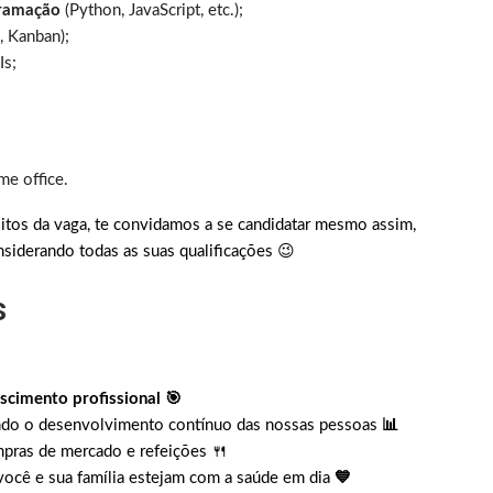
gramação
(Python, JavaScript, etc.);
, Kanban);
Is;
me office.
itos da vaga, te convidamos a se candidatar mesmo assim,
siderando todas as suas qualificações 😉
s
scimento profissional 🎯
ando o desenvolvimento contínuo das nossas pessoas
📊
mpras de mercado e refeições 🍴
você e sua família estejam com a saúde em dia
💙