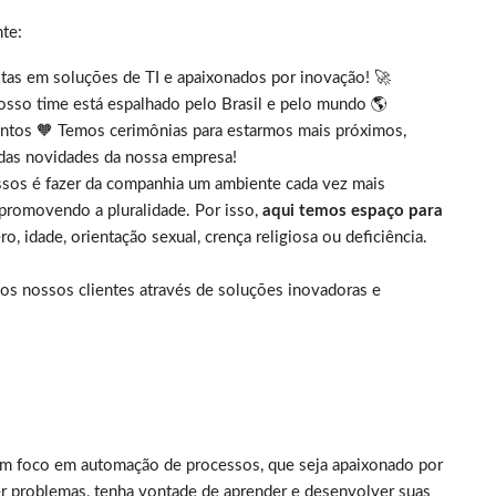
nte:
tas em soluções de TI e apaixonados por inovação! 🚀
osso time está espalhado pelo Brasil e pelo mundo 🌎
ntos 🧡 Temos cerimônias para estarmos mais próximos,
 das novidades da nossa empresa!
os é fazer da companhia um ambiente cada vez mais
e promovendo a pluralidade. Por isso,
aqui temos espaço para
, idade, orientação sexual, crença religiosa ou deficiência.
os nossos clientes através de soluções inovadoras e
m foco em automação de processos, que seja apaixonado por
r problemas, tenha vontade de aprender e desenvolver suas