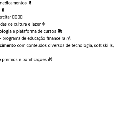
 medicamentos
💊
🍼
ercitar
🤸‍♀️🤸‍♂️
das de cultura e lazer
✈
ologia e plataforma de cursos
📚
+ programa de educação financeira
💰
ecimento
com conteúdos diversos de tecnologia, soft skills,
e prêmios e bonificações 🎁