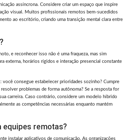
nicação assíncrona. Considere criar um espaço que inspire
ização visual. Muitos profissionais remotos bem-sucedidos
ento ao escritório, criando uma transição mental clara entre
?
oto, e reconhecer isso não é uma fraqueza, mas sim
 externa, horários rígidos e interação presencial constante
rico: você consegue estabelecer prioridades sozinho? Cumpre
 resolver problemas de forma autônoma? Se a resposta for
sua carreira. Caso contrário, considere um modelo híbrido
almente as competências necessárias enquanto mantém
 equipes remotas?
nte instalar aplicativos de comunicação. As organizações