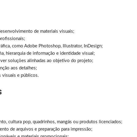
esenvolvimento de materiais visuais;
rofissionais;
áfica, como Adobe Photoshop, Illustrator, InDesign;
, hierarquia de informação e identidade visual;
lver soluções alinhadas ao objetivo do projeto;
enção aos detalhes;
s visuais e públicos.
s
nto, cultura pop, quadrinhos, mangás ou produtos licenciados;
nto de arquivos e preparação para impressão;
ionáveis e materiais promocionais;