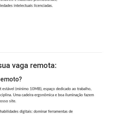
iedades intelectuais licenciadas.
 sua vaga remota:
 remoto?
et estável (mínimo 10MB), espaço dedicado ao trabalho,
iplina. Uma cadeira ergonômica e boa iluminação fazem
sso site.
m habilidades digitais: dominar ferramentas de