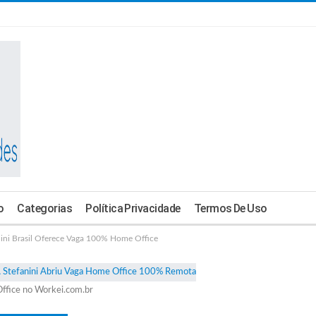
o
Categorias
Política Privacidade
Termos De Uso
i Brasil Oferece Vaga 100% Home Office
ffice no Workei.com.br