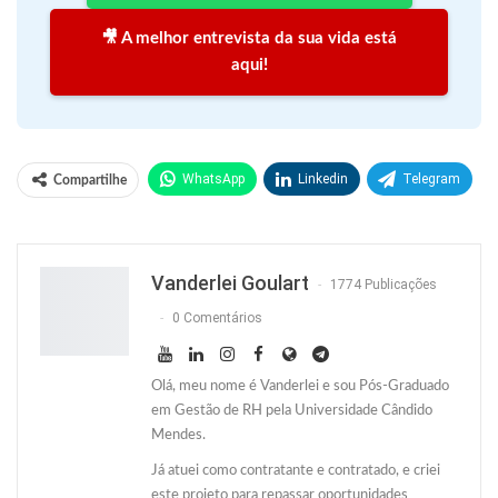
🎥 A melhor entrevista da sua vida está
aqui!
WhatsApp
Linkedin
Telegram
Compartilhe
Facebook
Facebook Messenger
Twitter
O email
Vanderlei Goulart
1774 Publicações
0 Comentários
Olá, meu nome é Vanderlei e sou Pós-Graduado
em Gestão de RH pela Universidade Cândido
Mendes.
Já atuei como contratante e contratado, e criei
este projeto para repassar oportunidades