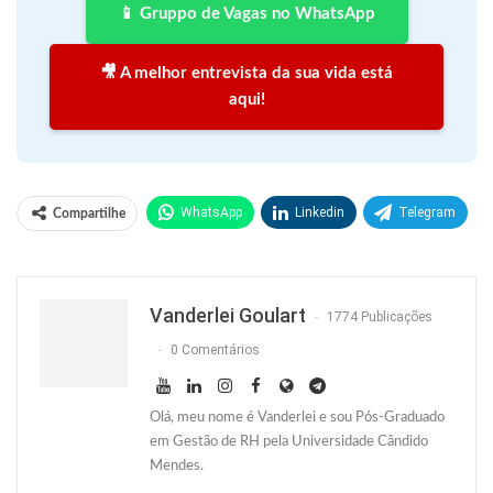
📱 Gruppo de Vagas no WhatsApp
🎥 A melhor entrevista da sua vida está
aqui!
WhatsApp
Linkedin
Telegram
Compartilhe
Facebook
Facebook Messenger
Twitter
O email
Vanderlei Goulart
1774 Publicações
0 Comentários
Olá, meu nome é Vanderlei e sou Pós-Graduado
em Gestão de RH pela Universidade Cândido
Mendes.