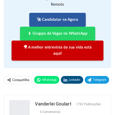
Remoto
🚀 Candidatar-se Agora
📱 Gruppo de Vagas no WhatsApp
🎥 A melhor entrevista da sua vida está
aqui!
WhatsApp
Linkedin
Telegram
Compartilhe
Facebook
Facebook Messenger
Twitter
O email
Vanderlei Goulart
1782 Publicações
0 Comentários