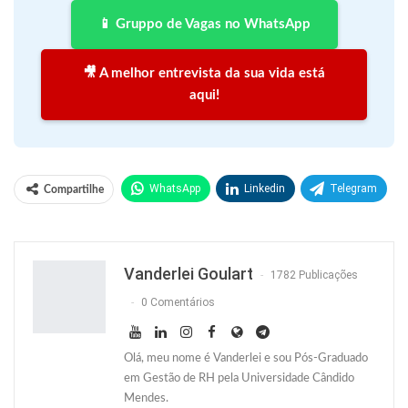
📱 Gruppo de Vagas no WhatsApp
🎥 A melhor entrevista da sua vida está
aqui!
WhatsApp
Linkedin
Telegram
Compartilhe
Facebook
Facebook Messenger
Twitter
O email
Vanderlei Goulart
1782 Publicações
0 Comentários
Olá, meu nome é Vanderlei e sou Pós-Graduado
em Gestão de RH pela Universidade Cândido
Mendes.