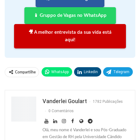
📱 Gruppo de Vagas no WhatsApp
🎥 A melhor entrevista da sua vida está
aqui!
WhatsApp
Linkedin
Telegram
Compartilhe
Facebook
Facebook Messenger
Twitter
O email
Vanderlei Goulart
1782 Publicações
0 Comentários
Olá, meu nome é Vanderlei e sou Pós-Graduado
em Gestão de RH pela Universidade Cândido