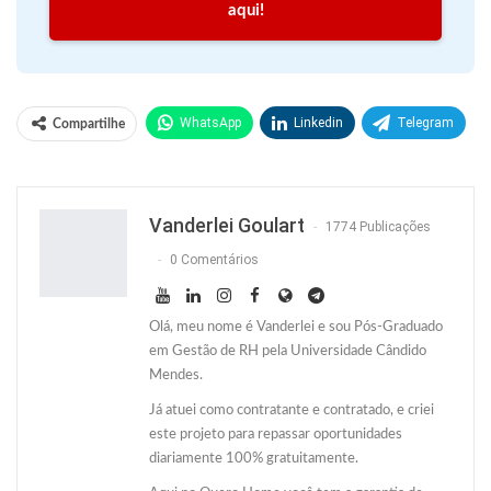
aqui!
WhatsApp
Linkedin
Telegram
Compartilhe
Facebook
Facebook Messenger
Twitter
O email
Vanderlei Goulart
1774 Publicações
0 Comentários
Olá, meu nome é Vanderlei e sou Pós-Graduado
em Gestão de RH pela Universidade Cândido
Mendes.
Já atuei como contratante e contratado, e criei
este projeto para repassar oportunidades
diariamente 100% gratuitamente.