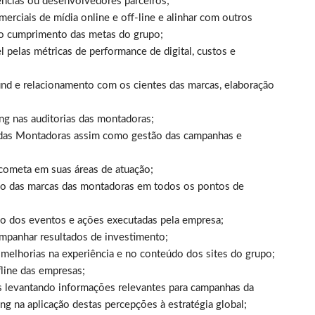
ências ou desenvolvedores parceiros;
erciais de mídia online e off-line e alinhar com outros
 o cumprimento das metas do grupo;
l pelas métricas de performance de digital, custos e
nd e relacionamento com os cientes das marcas, elaboração
g nas auditorias das montadoras;
das Montadoras assim como gestão das campanhas e
cometa em suas áreas de atuação;
ção das marcas das montadoras em todos os pontos de
ção dos eventos e ações executadas pela empresa;
ompanhar resultados de investimento;
s melhorias na experiência e no conteúdo dos sites do grupo;
line das empresas;
s levantando informações relevantes para campanhas da
g na aplicação destas percepções à estratégia global;