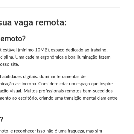
 sua vaga remota:
 remoto?
et estável (mínimo 10MB), espaço dedicado ao trabalho,
iplina. Uma cadeira ergonômica e boa iluminação fazem
sso site.
m habilidades digitais: dominar ferramentas de
nicação assíncrona. Considere criar um espaço que inspire
ização visual. Muitos profissionais remotos bem-sucedidos
ento ao escritório, criando uma transição mental clara entre
?
oto, e reconhecer isso não é uma fraqueza, mas sim