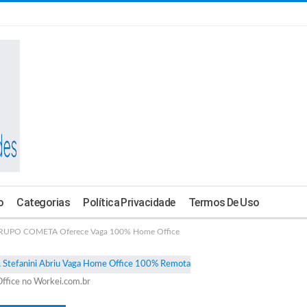
o
Categorias
Política Privacidade
Termos De Uso
UPO COMETA Oferece Vaga 100% Home Office
ffice no Workei.com.br