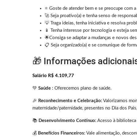
⭐ Goste de atender bem e se preocupe com a s
🚀 Seja proativo(a) e tenha senso de responsa
💡 Traga ideias, tenha iniciativa e resolva pro
📱 Tenha interesse por tecnologia e esteja sem
🌟Consiga se adaptar a mudanças e novos desa
📋 Seja organizado(a) e se comunique de forma
🎁 Informações adicionai
Salário R$ 4.109,77
💚
Saúde :
Oferecemos plano de saúde.
🎉
Reconhecimento e Celebração:
Valorizamos mom
maternidade/paternidade, presentes no Dia dos Pais
📚
Desenvolvimento Contínuo:
Acesso à biblioteca 
💰
Benefícios Financeiros:
Vale alimentação, descon