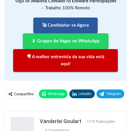
Vaga de
Analista Contábil
na
Eloware Participações
– Trabalho 100% Remoto
🚀 Candidatar-se Agora
📱 Gruppo de Vagas no WhatsApp
🎥 A melhor entrevista da sua vida está
aqui!
WhatsApp
Linkedin
Telegram
Compartilhe
Facebook
Facebook Messenger
Twitter
O email
Vanderlei Goulart
1770 Publicações
0 Comentários