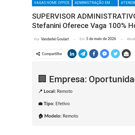
VAGAS HOME OFFICE
ADMINISTRAÇÃO EM GERAL
SUPERVISOR ADMINISTRATIV
Stefanini Oferece Vaga 100% H
Em
5 de maio de 2026
Atua
Por
Vanderlei Goulart
Compartilhe
🏢 Empresa: Oportunidad
📍 Local:
Remoto
💼 Tipo:
Efetivo
🏠 Modelo:
Remoto