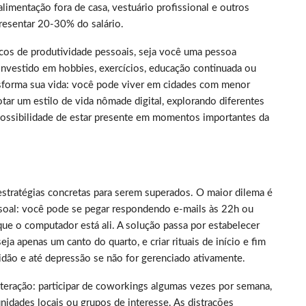
limentação fora de casa, vestuário profissional e outros
resentar 20-30% do salário.
picos de produtividade pessoais, seja você uma pessoa
nvestido em hobbies, exercícios, educação continuada ou
nsforma sua vida: você pode viver em cidades com menor
tar um estilo de vida nômade digital, explorando diferentes
 possibilidade de estar presente em momentos importantes da
estratégias concretas para serem superados. O maior dilema é
essoal: você pode se pegar respondendo e-mails às 22h ou
ue o computador está ali. A solução passa por estabelecer
a apenas um canto do quarto, e criar rituais de início e fim
idão e até depressão se não for gerenciado ativamente.
nteração: participar de coworkings algumas vezes por semana,
dades locais ou grupos de interesse. As distrações