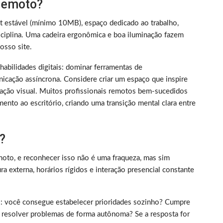
 remoto?
et estável (mínimo 10MB), espaço dedicado ao trabalho,
iplina. Uma cadeira ergonômica e boa iluminação fazem
sso site.
m habilidades digitais: dominar ferramentas de
nicação assíncrona. Considere criar um espaço que inspire
ização visual. Muitos profissionais remotos bem-sucedidos
ento ao escritório, criando uma transição mental clara entre
?
oto, e reconhecer isso não é uma fraqueza, mas sim
 externa, horários rígidos e interação presencial constante
rico: você consegue estabelecer prioridades sozinho? Cumpre
 resolver problemas de forma autônoma? Se a resposta for