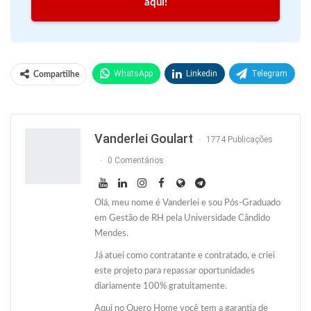
aqui!
WhatsApp
Linkedin
Telegram
Compartilhe
Facebook
Facebook Messenger
Twitter
O email
Vanderlei Goulart
1774 Publicações
0 Comentários
Olá, meu nome é Vanderlei e sou Pós-Graduado
em Gestão de RH pela Universidade Cândido
Mendes.
Já atuei como contratante e contratado, e criei
este projeto para repassar oportunidades
diariamente 100% gratuitamente.
Aqui no Quero Home você tem a garantia de